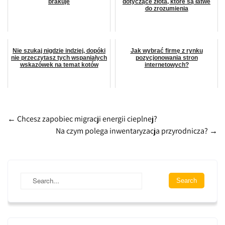
brakuje
dotyczące złota, które są łatwe
do zrozumienia
Nie szukaj nigdzie indziej, dopóki
Jak wybrać firmę z rynku
nie przeczytasz tych wspaniałych
pozycjonowania stron
wskazówek na temat kotów
internetowych?
Post
←
Chcesz zapobiec migracji energii cieplnej?
Na czym polega inwentaryzacja przyrodnicza?
→
navigation