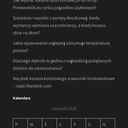
Jak wybrać idealne auto dostawcze do firmy?
Przewodnik po rynku pojazdów użytkowych
Szarpanie i wycieki z pompy tłoczkowej. kiedy
wystarczy wymiana uszczelniaczy, a kiedy korpus
idzie na złom?
Jakie opakowanie najlepiej utrzymuje temperaturę
potraw?
Dlaczego dębniki to jedna z najbardziej pożądanych
dzielnic do zamieszkania?
Narybek karasia kolorowego a warunki środowiskowe
– radzi Narybek.com
Kalendarz
sierpień 2026
P
W
Ś
C
P
S
N