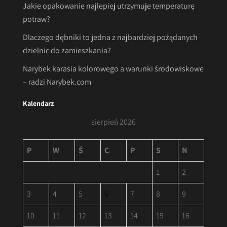
Jakie opakowanie najlepiej utrzymuje temperaturę
potraw?
Dlaczego dębniki to jedna z najbardziej pożądanych
dzielnic do zamieszkania?
Narybek karasia kolorowego a warunki środowiskowe
– radzi Narybek.com
Kalendarz
sierpień 2026
P
W
Ś
C
P
S
N
1
2
3
4
5
6
7
8
9
10
11
12
13
14
15
16