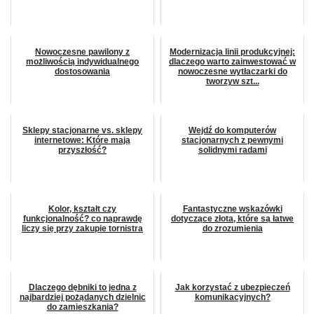
Nowoczesne pawilony z
Modernizacja linii produkcyjnej:
możliwością indywidualnego
dlaczego warto zainwestować w
dostosowania
nowoczesne wytłaczarki do
tworzyw szt...
Sklepy stacjonarne vs. sklepy
Wejdź do komputerów
internetowe: Które mają
stacjonarnych z pewnymi
przyszłość?
solidnymi radami
Kolor, kształt czy
Fantastyczne wskazówki
funkcjonalność? co naprawdę
dotyczące złota, które są łatwe
liczy się przy zakupie tornistra
do zrozumienia
Dlaczego dębniki to jedna z
Jak korzystać z ubezpieczeń
najbardziej pożądanych dzielnic
komunikacyjnych?
do zamieszkania?