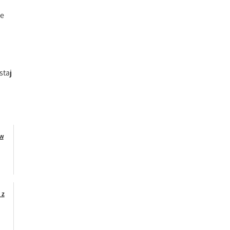
ce
staj
ów
 z