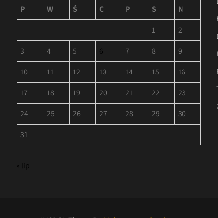
P
W
Ś
C
P
S
N
1
2
3
4
5
6
7
8
9
10
11
12
13
14
15
16
17
18
19
20
21
22
23
24
25
26
27
28
29
30
31
« lip