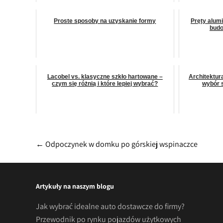
Proste sposoby na uzyskanie formy
Pręty alumi
budo
Lacobel vs. klasyczne szkło hartowane –
Architektur
czym się różnią i które lepiej wybrać?
wybór s
Post
←
Odpoczynek w domku po górskiej wspinaczce
navigation
Artykuły na naszym blogu
Jak wybrać idealne auto dostawcze do firmy?
Przewodnik po rynku pojazdów użytkowych