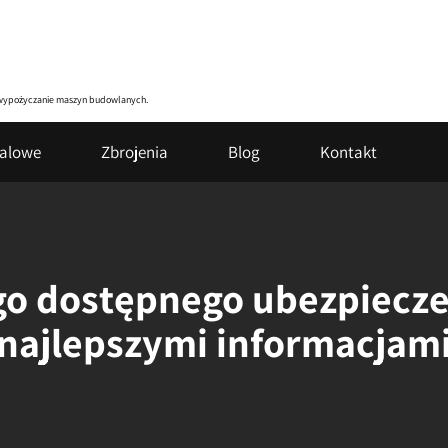
zy wypożyczanie maszyn budowlanych.
talowe
Zbrojenia
Blog
Kontakt
go dostępnego ubezpiecz
najlepszymi informacjam