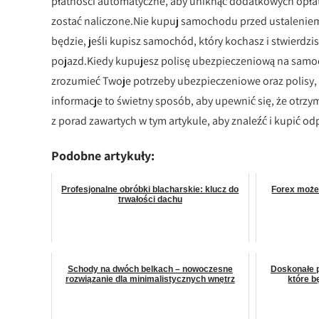
płatności automatyczne, aby uniknąć dodatkowych opłat
zostać naliczone.Nie kupuj samochodu przed ustaleniem,
będzie, jeśli kupisz samochód, który kochasz i stwierdzi
pojazd.Kiedy kupujesz polisę ubezpieczeniową na samoc
zrozumieć Twoje potrzeby ubezpieczeniowe oraz polisy, 
informacje to świetny sposób, aby upewnić się, że otrz
z porad zawartych w tym artykule, aby znaleźć i kupić 
Podobne artykuły:
Profesjonalne obróbki blacharskie: klucz do
Forex może 
trwałości dachu
Schody na dwóch belkach – nowoczesne
Doskonałe p
rozwiązanie dla minimalistycznych wnętrz
które b