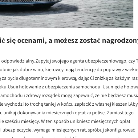
ić się ocenami, a możesz zostać nagrodzon
eś odpowiedzialny.Zapytaj swojego agenta ubezpieczeniowego, czy 
odobnie jak dobre wino, kierowcy mają tendencję do poprawy z wieki
 za bycie długoterminowym kierowcą, dając Ci zniżkę za każdym ra
wieku.Usuń holowanie z ubezpieczenia samochodu. Usunięcie holow
samochodu i zdrowy rozsądek mogą zapewnić, że nie będziesz musi
le wychodzi to trochę taniej w końcu zapłacić z własnej kieszeni.Aby
, unikaj dokonywania miesięcznych opłat za polisę. Zamiast tego
ie sześciu miesięcy. W ten sposób unikniesz miesięcznych opłat
śli ubezpieczyciel wymaga miesięcznych rat, spróbuj skonfigurować