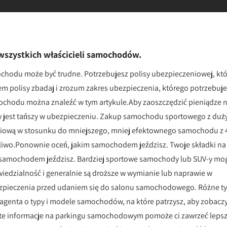
 wszystkich właścicieli samochodów.
chodu może być trudne. Potrzebujesz polisy ubezpieczeniowej, któ
m polisy zbadaj i zrozum zakres ubezpieczenia, którego potrzebuje
chodu można znaleźć w tym artykule.Aby zaoszczędzić pieniądze 
y jest tańszy w ubezpieczeniu. Zakup samochodu sportowego z du
niową w stosunku do mniejszego, mniej efektownego samochodu z 
aliwo.Ponownie oceń, jakim samochodem jeździsz. Twoje składki na
 samochodem jeździsz. Bardziej sportowe samochody lub SUV-y mo
wiedzialność i generalnie są droższe w wymianie lub naprawie w
ezpieczenia przed udaniem się do salonu samochodowego. Różne t
genta o typy i modele samochodów, na które patrzysz, aby zobaczy
w te informacje na parkingu samochodowym pomoże ci zawrzeć leps