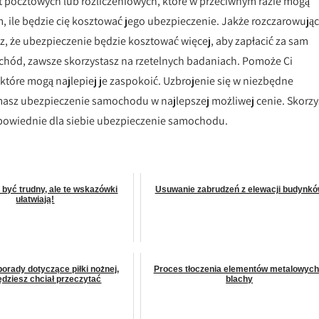
 pocztowych lub rozliczeniowych, które w przeciwnym razie mogą
 ile będzie cię kosztować jego ubezpieczenie. Jakże rozczarowują
sz, że ubezpieczenie będzie kosztować więcej, aby zapłacić za sam
hód, zawsze skorzystasz na rzetelnych badaniach. Pomoże Ci
które mogą najlepiej je zaspokoić. Uzbrojenie się w niezbędne
ymasz ubezpieczenie samochodu w najlepszej możliwej cenie. Skorzy
odpowiednie dla siebie ubezpieczenie samochodu.
być trudny, ale te wskazówki
Usuwanie zabrudzeń z elewacji budynk
ułatwiają!
orady dotyczące piłki nożnej,
Proces tłoczenia elementów metalowych
ędziesz chciał przeczytać
blachy