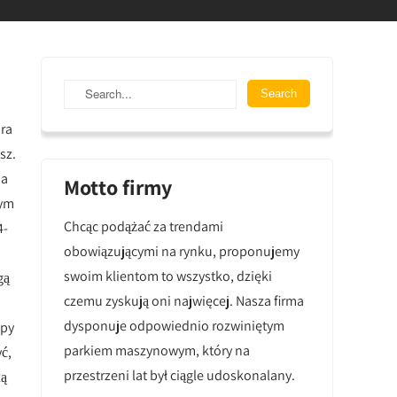
ra
sz.
na
Motto firmy
żym
Chcąc podążać za trendami
4-
obowiązującymi na rynku, proponujemy
swoim klientom to wszystko, dzięki
gą
czemu zyskują oni najwięcej. Nasza firma
dysponuje odpowiednio rozwiniętym
ypy
parkiem maszynowym, który na
ć,
przestrzeni lat był ciągle udoskonalany.
zą