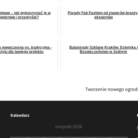
niowe – jak wykorzystać je w
Porady Fab Fashion od znawców branży 
wnictwie i przemyśle?
ekspertów
a nowoczesna vs. tradycyjna -
Balustrady Szklane Kraków: Estetyka i
tylu dla twojego projektu
Bezpieczeństwo w Jednym
Tworzenie nowego ogro
Kalendarz
sierpień 2026