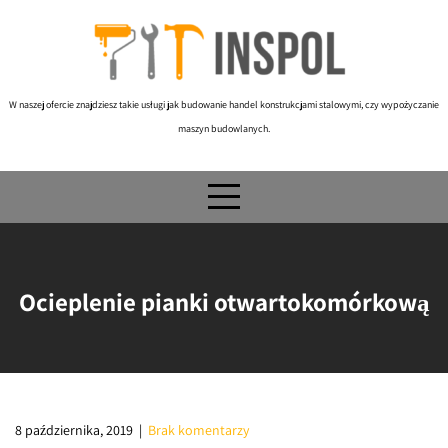
Skip
to
content
W naszej ofercie znajdziesz takie usługi jak budowanie handel konstrukcjami stalowymi, czy wypożyczanie
maszyn budowlanych.
Ocieplenie pianki otwartokomórkową
8 października, 2019
|
Brak komentarzy