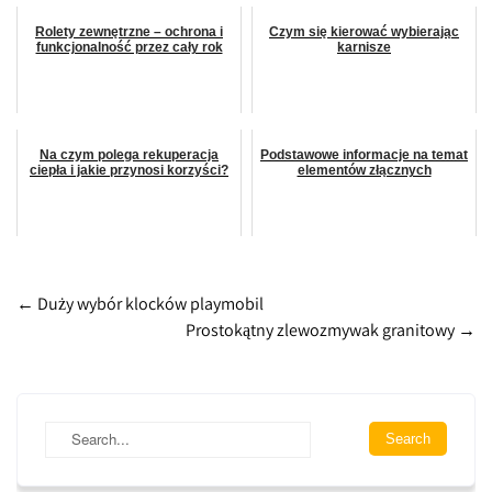
Rolety zewnętrzne – ochrona i
Czym się kierować wybierając
funkcjonalność przez cały rok
karnisze
Na czym polega rekuperacja
Podstawowe informacje na temat
ciepła i jakie przynosi korzyści?
elementów złącznych
Post
←
Duży wybór klocków playmobil
Prostokątny zlewozmywak granitowy
→
navigation