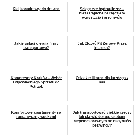
Klej kontaktowy do drewna
Ściągacze hydrauliczne –
niezastąpione narzędzie w
warsztacie i przemyśle
Jakie usługi oferują firmy
Jak Złożyć Pit Zerowy Przez
transportowe?
Internet?
Kompresory Kraków - Wybór
Odzież militarna dla każdego z
Odpowiedniego Sprzętu do
nas
Potrzeb
Komfortowe apartamenty na
Jak transportować ciężkie rzeczy
romantyczny weekend
lub ułatwić dostęp osobom
niepełnosprawnym do budynków
bez windy?