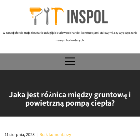
Skip
to
content
W naszej ofercie znajdziesz takie usługi jak budowanie handel konstrukcjami stalowymi, czy wypożyczanie
maszyn budowlanych.
Jaka jest różnica między gruntową i
powietrzną pompą ciepła?
11 sierpnia, 2023
|
Brak komentarzy