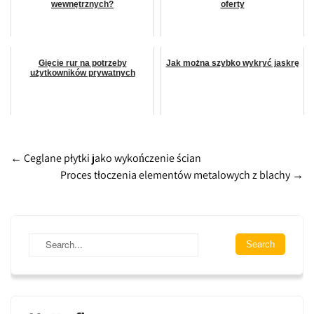
wewnętrznych?
oferty
Gięcie rur na potrzeby
Jak można szybko wykryć jaskrę
użytkowników prywatnych
Post
←
Ceglane płytki jako wykończenie ścian
Proces tłoczenia elementów metalowych z blachy
→
navigation