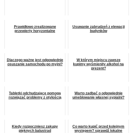
Prawidłowo zrealizowane
Usuwanie zabrudzeń z elewacji
przewierty horyzontalne
budynków
Dlaczego ważne jest odpowiednie
W którym miejscu zawsze
osuszanie samochodu po myjni?
kupimy wyśmienity alkohol na
prezent?
Tabletki odchudzające pomogą
Warto zadbać o odpowiednie
rozwiązać problemy z otyłością
umeblowanie własnej sypialni?
Kiedy rozpoczniesz zakupy
Co warto kupić przed kolejnym
pięknych balustrad
występem? sprawdź lokalne