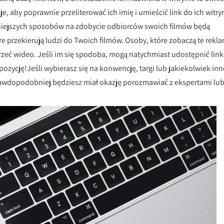
je, aby poprawnie przeliterować ich imię i umieścić link do ich witry
zniejszych sposobów na zdobycie odbiorców swoich filmów będą
 przekierują ludzi do Twoich filmów. Osoby, które zobaczą te rekla
rzeć wideo. Jeśli im się spodoba, mogą natychmiast udostępnić link
ozycję!Jeśli wybierasz się na konwencję, targi lub jakiekolwiek inn
rawdopodobniej będziesz miał okazję porozmawiać z ekspertami lu