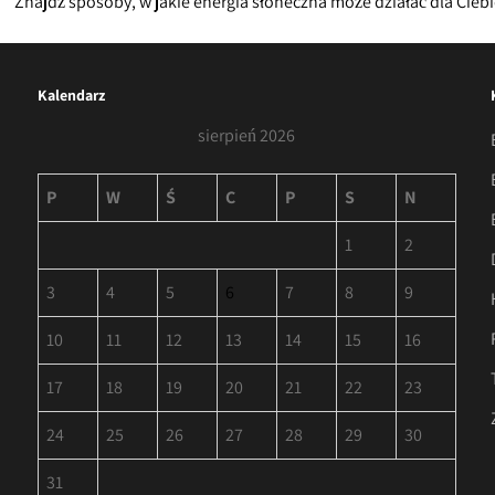
Znajdź sposoby, w jakie energia słoneczna może działać dla Cieb
Kalendarz
sierpień 2026
P
W
Ś
C
P
S
N
1
2
3
4
5
6
7
8
9
10
11
12
13
14
15
16
17
18
19
20
21
22
23
24
25
26
27
28
29
30
31