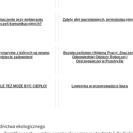
naczenie przy wybieraniu
Zalety płyt warstwowych, termoizolacyjn
eczeń komunikacyjnych?
rynaryjne z których na pewno
Bezpieczeństwo i Higiena Pracy: Znaczen
ędziecie zadowoleni
Odpowiedniej Odzieży Roboczej i
Ostrzegawczej w Przemyśle
LE TEŻ MOŻE BYĆ CIEPŁO!
Logistyka w przeprowadzce biura
odnictwa ekologicznego