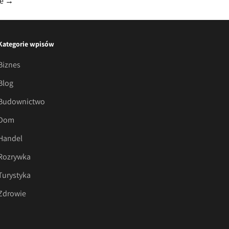
ie
→
Kategorie wpisów
Biznes
Blog
Budownictwo
Dom
Handel
Rozrywka
Turystyka
Zdrowie