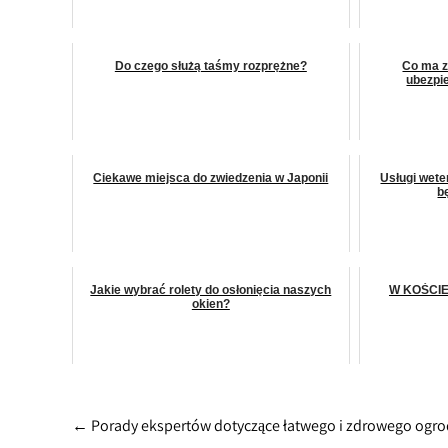
Do czego służą taśmy rozprężne?
Co ma z
ubezpi
Ciekawe miejsca do zwiedzenia w Japonii
Usługi wete
b
Jakie wybrać rolety do osłonięcia naszych
W KOŚCIE
okien?
Post
←
Porady ekspertów dotyczące łatwego i zdrowego ogr