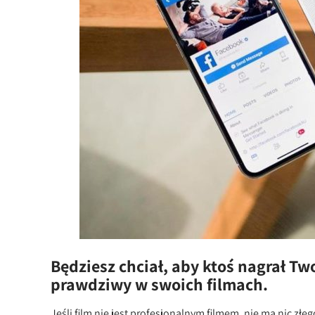
Będziesz chciał, aby ktoś nagrał Tw
prawdziwy w swoich filmach.
Jeśli film nie jest profesjonalnym filmem, nie ma nic złe