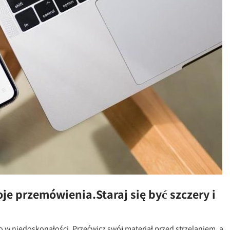
oje przemówienia.Staraj się być szczery i
go w niedoskonałości. Przećwicz swój materiał przed strzelaniem, a