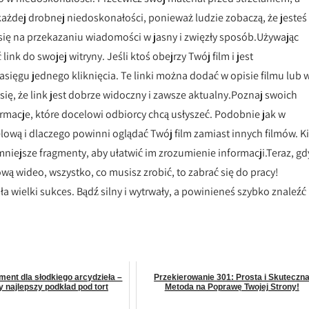
 każdej drobnej niedoskonałości, ponieważ ludzie zobaczą, że jesteś
 się na przekazaniu wiadomości w jasny i zwięzły sposób.Używając
nk do swojej witryny. Jeśli ktoś obejrzy Twój film i jest
asięgu jednego kliknięcia. Te linki można dodać w opisie filmu lub 
się, że link jest dobrze widoczny i zawsze aktualny.Poznaj swoich
ormacje, które docelowi odbiorcy chcą usłyszeć. Podobnie jak w
lową i dlaczego powinni oglądać Twój film zamiast innych filmów. K
mniejsze fragmenty, aby ułatwić im zrozumienie informacji.Teraz, gd
wą wideo, wszystko, co musisz zrobić, to zabrać się do pracy!
a wielki sukces. Bądź silny i wytrwały, a powinieneś szybko znaleźć
ment dla słodkiego arcydzieła –
Przekierowanie 301: Prosta i Skuteczn
 najlepszy podkład pod tort
Metoda na Poprawę Twojej Strony!