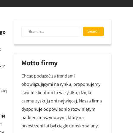
ego
t
Motto firmy
wie
Chcąc podążać za trendami
obowiązującymi na rynku, proponujemy
ciej
swoim klientom to wszystko, dzięki
czemu zyskują oni najwięcej. Nasza firma
dysponuje odpowiednio rozwiniętym
oją
parkiem maszynowym, który na
w?
przestrzeni lat był ciągle udoskonalany.
ny