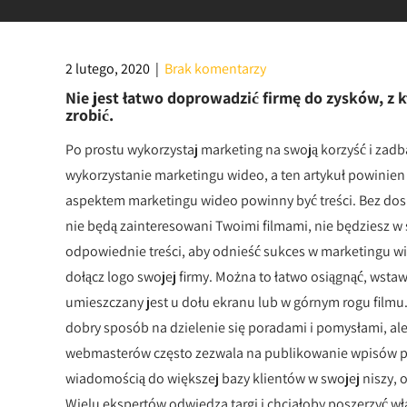
2 lutego, 2020
|
Brak komentarzy
Nie jest łatwo doprowadzić firmę do zysków, z k
zrobić.
Po prostu wykorzystaj marketing na swoją korzyść i zad
wykorzystanie marketingu wideo, a ten artykuł powinien
aspektem marketingu wideo powinny być treści. Bez dosko
nie będą zainteresowani Twoimi filmami, nie będziesz w 
odpowiednie treści, aby odnieść sukces w marketingu 
dołącz logo swojej firmy. Można to łatwo osiągnąć, wstawi
umieszczany jest u dołu ekranu lub w górnym rogu filmu.K
dobry sposób na dzielenie się poradami i pomysłami, ale
webmasterów często zezwala na publikowanie wpisów prz
wiadomością do większej bazy klientów w swojej niszy, 
Wielu ekspertów odwiedza targi i chciałoby poszerzyć wł