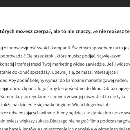
tórych możesz czerpać, ale to nie znaczy, że nie możesz t
baj o innowacyjność swoich kampanii. Świetnym sposobem na to jes
 poprowadzić Cię przez kroki, które musisz podjąć.Największym
nałej i trafnej treści Twój marketing wideo zawiedzie. Jeśli widzo
stanie dokonać sprzedaży. Upewnij się, że masz interesujące i
wideo.Aby dodać kolejny wymiar do kampanii marketingowej wideo,
ając obraz clipart z logo firmy bezpośrednio do filmu. Obraz najczęś
omunikuj się regularnie z innymi w swojej niszy. Jest to nie tylko
 także na dzielenie się marketingiem. Wielu blogerów lub
ez odwiedzających witrynę. Kiedy będziesz w stanie dotrzeć ze sw
odniesiesz większy sukces.Dlaczego nie nagrać filmu podczas targó
asną bazę klientów, a umieszczenie ich nazwiska w witrynie to świet