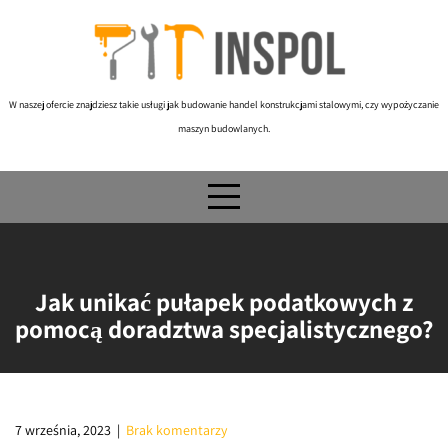
Skip
to
content
W naszej ofercie znajdziesz takie usługi jak budowanie handel konstrukcjami stalowymi, czy wypożyczanie
maszyn budowlanych.
Jak unikać pułapek podatkowych z
pomocą doradztwa specjalistycznego?
7 września, 2023
|
Brak komentarzy