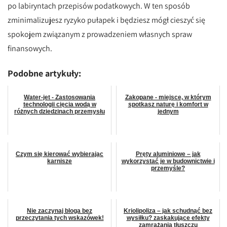
po labiryntach przepisów podatkowych. W ten sposób
zminimalizujesz ryzyko pułapek i będziesz mógł cieszyć się
spokojem związanym z prowadzeniem własnych spraw
finansowych.
Podobne artykuły:
Water-jet - Zastosowania
Zakopane - miejsce, w którym
technologii cięcia wodą w
spotkasz naturę i komfort w
różnych dziedzinach przemysłu
jednym
Czym się kierować wybierając
Pręty aluminiowe – jak
karnisze
wykorzystać je w budownictwie i
przemyśle?
Nie zaczynaj bloga bez
Kriolipoliza – jak schudnąć bez
przeczytania tych wskazówek!
wysiłku? zaskakujące efekty
zamrażania tłuszczu