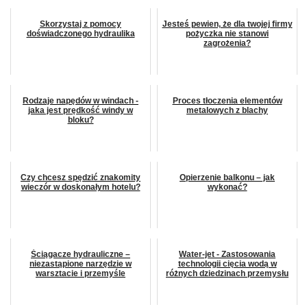
Skorzystaj z pomocy
Jesteś pewien, że dla twojej firmy
doświadczonego hydraulika
pożyczka nie stanowi
zagrożenia?
Rodzaje napędów w windach -
Proces tłoczenia elementów
jaka jest prędkość windy w
metalowych z blachy
bloku?
Czy chcesz spędzić znakomity
Opierzenie balkonu – jak
wieczór w doskonałym hotelu?
wykonać?
Ściągacze hydrauliczne –
Water-jet - Zastosowania
niezastąpione narzędzie w
technologii cięcia wodą w
warsztacie i przemyśle
różnych dziedzinach przemysłu