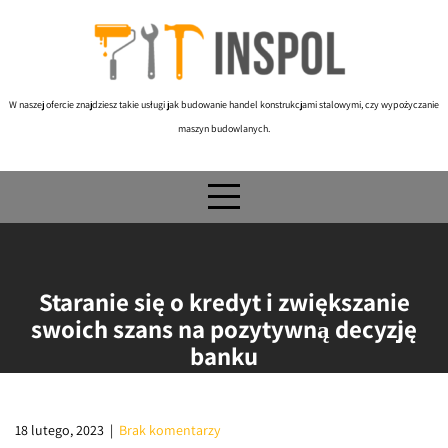
Skip
to
content
W naszej ofercie znajdziesz takie usługi jak budowanie handel konstrukcjami stalowymi, czy wypożyczanie
maszyn budowlanych.
Staranie się o kredyt i zwiększanie
swoich szans na pozytywną decyzję
banku
18 lutego, 2023
|
Brak komentarzy