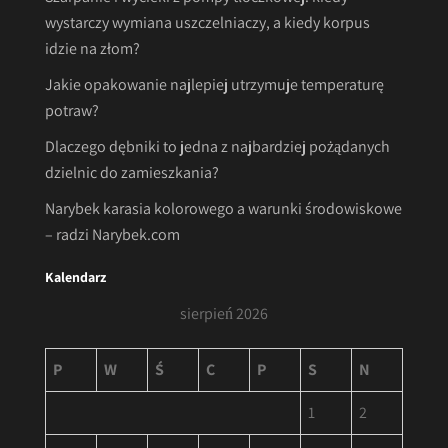
wystarczy wymiana uszczelniaczy, a kiedy korpus
idzie na złom?
Jakie opakowanie najlepiej utrzymuje temperaturę
potraw?
Dlaczego dębniki to jedna z najbardziej pożądanych
dzielnic do zamieszkania?
Narybek karasia kolorowego a warunki środowiskowe
– radzi Narybek.com
Kalendarz
sierpień 2026
P
W
Ś
C
P
S
N
1
2