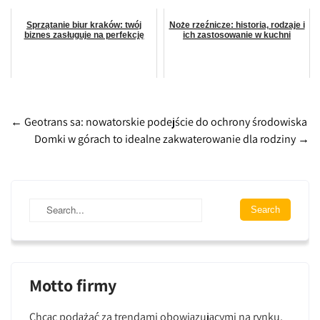
Sprzątanie biur kraków: twój
Noże rzeźnicze: historia, rodzaje i
biznes zasługuje na perfekcję
ich zastosowanie w kuchni
Post
←
Geotrans sa: nowatorskie podejście do ochrony środowiska
Domki w górach to idealne zakwaterowanie dla rodziny
→
navigation
Motto firmy
Chcąc podążać za trendami obowiązującymi na rynku,