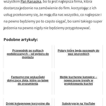
wszystkim
Pan Kanapka
, bo to jest najlepsza firma, która
dostarcza jedzenie na zamówienie do firm. korzystając z ich
usług przekonamy się, że mają dla nas wszystko, co najlepsze i
na pewno będziemy po to często sięgać, bo sami takiego super
jedzenia na pewno nigdy nie będziemy przygotowywać.
Podobne artykuły:
Przewodnik po sufitach
Polary które będą pasowały do
podwieszanych – od wyboru do
was wszystkich
montażu
Fantastyczne wskazówki
Meble kuchenne katowice –
dotyczące złota, które są łatwe
nowoczesne trendy w
do zrozumienia
projektowaniu kuchni
Drinki kolagenowe korzystne dla
Subskrypcje na YouTube