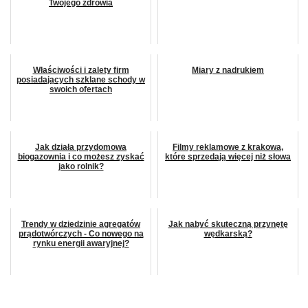
Twojego zdrowia
Właściwości i zalety firm
Miary z nadrukiem
posiadających szklane schody w
swoich ofertach
Jak działa przydomowa
Filmy reklamowe z krakowa,
biogazownia i co możesz zyskać
które sprzedają więcej niż słowa
jako rolnik?
Trendy w dziedzinie agregatów
Jak nabyć skuteczną przynętę
prądotwórczych - Co nowego na
wędkarską?
rynku energii awaryjnej?