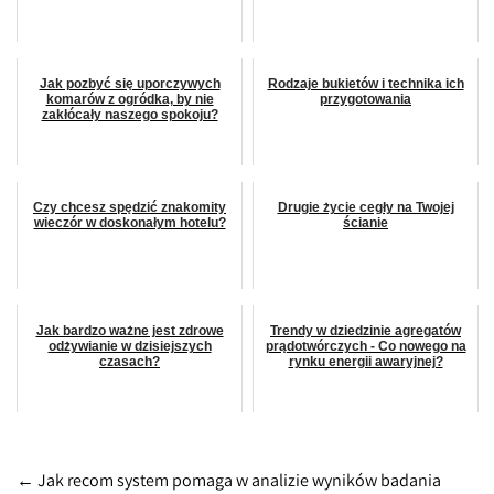
Jak pozbyć się uporczywych
Rodzaje bukietów i technika ich
komarów z ogródka, by nie
przygotowania
zakłócały naszego spokoju?
Czy chcesz spędzić znakomity
Drugie życie cegły na Twojej
wieczór w doskonałym hotelu?
ścianie
Jak bardzo ważne jest zdrowe
Trendy w dziedzinie agregatów
odżywianie w dzisiejszych
prądotwórczych - Co nowego na
czasach?
rynku energii awaryjnej?
Post
←
Jak recom system pomaga w analizie wyników badania