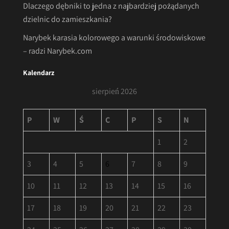
Dlaczego dębniki to jedna z najbardziej pożądanych
dzielnic do zamieszkania?
Narybek karasia kolorowego a warunki środowiskowe
– radzi Narybek.com
Kalendarz
sierpień 2026
P
W
Ś
C
P
S
N
1
2
3
4
5
6
7
8
9
10
11
12
13
14
15
16
17
18
19
20
21
22
23