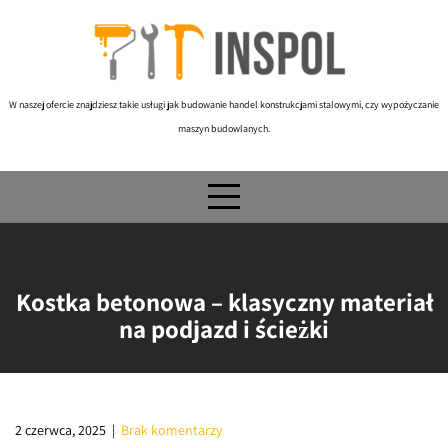
Skip
to
content
W naszej ofercie znajdziesz takie usługi jak budowanie handel konstrukcjami stalowymi, czy wypożyczanie
maszyn budowlanych.
Kostka betonowa – klasyczny materiał
na podjazd i ścieżki
2 czerwca, 2025
|
Brak komentarzy