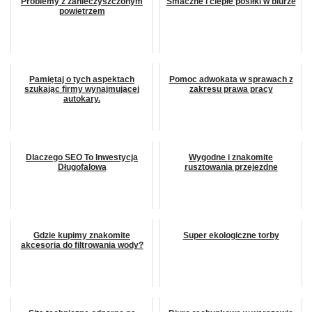
Problemy z zanieczyszczonym
Smaczne i ciepłe posiłki w biurze
powietrzem
Pamiętaj o tych aspektach
Pomoc adwokata w sprawach z
szukając firmy wynajmującej
zakresu prawa pracy
autokary.
Dlaczego SEO To Inwestycja
Wygodne i znakomite
Długofalowa
rusztowania przejezdne
Gdzie kupimy znakomite
Super ekologiczne torby
akcesoria do filtrowania wody?