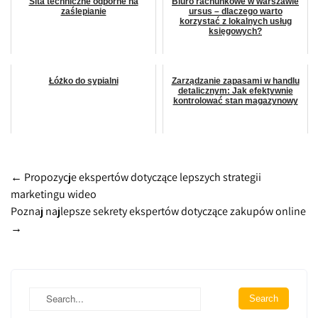
Sita techniczne odporne na
Biuro rachunkowe w warszawie
zaślepianie
ursus – dlaczego warto
korzystać z lokalnych usług
księgowych?
Łóżko do sypialni
Zarządzanie zapasami w handlu
detalicznym: Jak efektywnie
kontrolować stan magazynowy
Post
←
Propozycje ekspertów dotyczące lepszych strategii
marketingu wideo
navigation
Poznaj najlepsze sekrety ekspertów dotyczące zakupów online
→