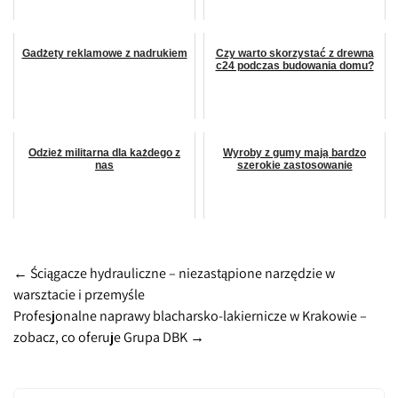
Gadżety reklamowe z nadrukiem
Czy warto skorzystać z drewna
c24 podczas budowania domu?
Odzież militarna dla każdego z
Wyroby z gumy mają bardzo
nas
szerokie zastosowanie
Post
←
Ściągacze hydrauliczne – niezastąpione narzędzie w
warsztacie i przemyśle
navigation
Profesjonalne naprawy blacharsko-lakiernicze w Krakowie –
zobacz, co oferuje Grupa DBK
→