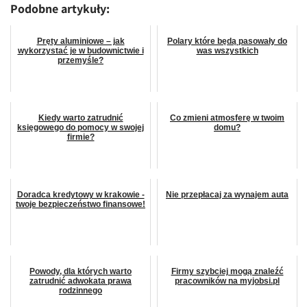
Podobne artykuły:
Pręty aluminiowe – jak
Polary które będą pasowały do
wykorzystać je w budownictwie i
was wszystkich
przemyśle?
Kiedy warto zatrudnić
Co zmieni atmosferę w twoim
księgowego do pomocy w swojej
domu?
firmie?
Doradca kredytowy w krakowie -
Nie przepłacaj za wynajem auta
twoje bezpieczeństwo finansowe!
Powody, dla których warto
Firmy szybciej mogą znaleźć
zatrudnić adwokata prawa
pracowników na myjobsi.pl
rodzinnego