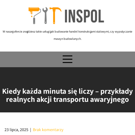
Skip
to
content
W naszej ofercie znajdziesz takie usługi jak budowanie handel konstrukcjami stalowymi, czy wypożyczanie
maszyn budowlanych.
Kiedy każda minuta się liczy – przykłady
realnych akcji transportu awaryjnego
23 lipca, 2025
|
Brak komentarzy