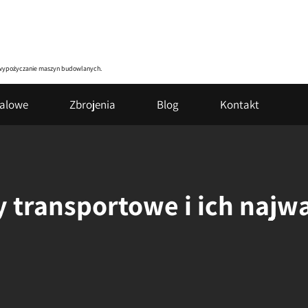
zy wypożyczanie maszyn budowlanych.
talowe
Zbrojenia
Blog
Kontakt
 transportowe i ich najw