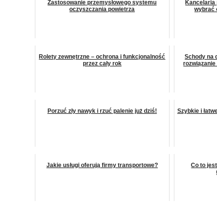
Zastosowanie przemysłowego systemu
Kancelaria 
oczyszczania powietrza
wybrać 
Rolety zewnętrzne – ochrona i funkcjonalność
Schody na 
przez cały rok
rozwiązanie
Porzuć zły nawyk i rzuć palenie już dziś!
Szybkie i łatw
Jakie usługi oferują firmy transportowe?
Co to jes