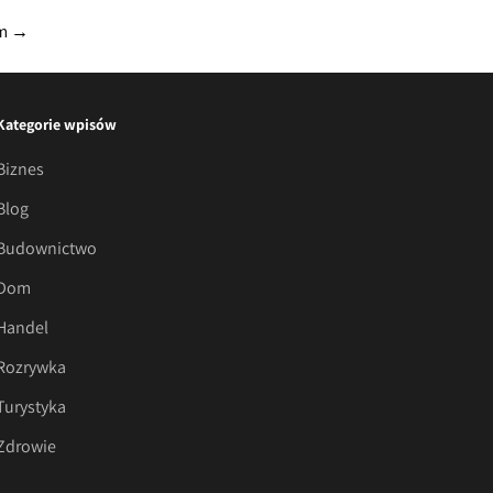
ym
→
Kategorie wpisów
Biznes
Blog
Budownictwo
Dom
Handel
Rozrywka
Turystyka
Zdrowie