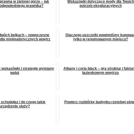
prawna w zielonej górze – jak
Wskazówki dotyczące mody dla Twoich
odpowiedniego prawnika?
potrzeb eksploracyjnych
dwóch belkach – nowoczesne
Dlaczego uszczelki powinniśmy kupowa
 dla minimalistycznych wnętrz
tylko w renomowanym miejscu?
e wskazówki i strategie wymiany
Albany i coria black – gra struktur i faktu
walut
łazienkowym wnętrzu
t schodołaz i do czego takie
Powierz rozbiórkę budynku rzetelnej ekip
urządzenie służy?