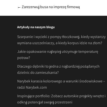
Post
←
Zarezerwuj busa na imprezę firmową
navigation
Artykuły na naszym blogu
Szarpanie i wycieki z pompy tłoczkowej. kiedy wystarczy
wymiana uszczelniaczy, a kiedy korpus idzie na złom?
Jakie opakowanie najlepiej utrzymuje temperaturę
potraw?
Dlaczego dębniki to jedna z najbardziej pożądanych
dzielnic do zamieszkania?
Narybek karasia kolorowego a warunki środowiskowe –
radzi Narybek.com
Inspirujące portfolio: Zobacz autorskie projekty wnętrz i
odkryj potencjał swojej przestrzeni