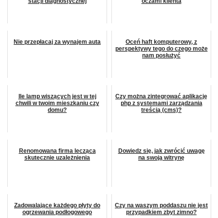
stacji diagnostycznej
oczami klienta
Nie przepłacaj za wynajem auta
Oceń haft komputerowy, z
perspektywy tego do czego może
nam posłużyć
Ile lamp wiszących jest w tej
Czy można zintegrować aplikację
chwili w twoim mieszkaniu czy
php z systemami zarządzania
domu?
treścią (cms)?
Renomowana firma lecząca
Dowiedz się, jak zwrócić uwagę
skutecznie uzależnienia
na swoją witrynę
Zadowalające każdego płyty do
Czy na waszym poddaszu nie jest
ogrzewania podłogowego
przypadkiem zbyt zimno?