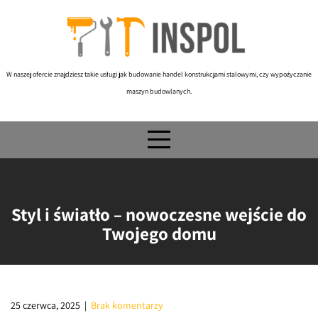
Skip
to
content
W naszej ofercie znajdziesz takie usługi jak budowanie handel konstrukcjami stalowymi, czy wypożyczanie
maszyn budowlanych.
Styl i światło – nowoczesne wejście do
Twojego domu
25 czerwca, 2025
|
Brak komentarzy