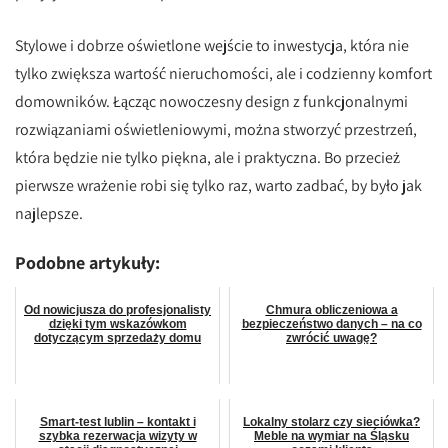
Stylowe i dobrze oświetlone wejście to inwestycja, która nie
tylko zwiększa wartość nieruchomości, ale i codzienny komfort
domowników. Łącząc nowoczesny design z funkcjonalnymi
rozwiązaniami oświetleniowymi, można stworzyć przestrzeń,
która będzie nie tylko piękna, ale i praktyczna. Bo przecież
pierwsze wrażenie robi się tylko raz, warto zadbać, by było jak
najlepsze.
Podobne artykuły:
Od nowicjusza do profesjonalisty
Chmura obliczeniowa a
dzięki tym wskazówkom
bezpieczeństwo danych – na co
dotyczącym sprzedaży domu
zwrócić uwagę?
Smart-test lublin – kontakt i
Lokalny stolarz czy sieciówka?
szybka rezerwacja wizyty w
Meble na wymiar na Śląsku