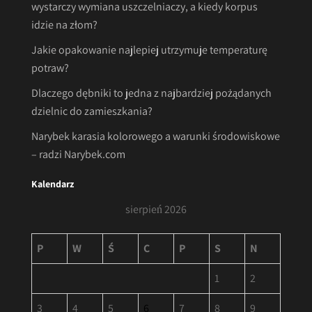
wystarczy wymiana uszczelniaczy, a kiedy korpus
idzie na złom?
Jakie opakowanie najlepiej utrzymuje temperaturę
potraw?
Dlaczego dębniki to jedna z najbardziej pożądanych
dzielnic do zamieszkania?
Narybek karasia kolorowego a warunki środowiskowe
– radzi Narybek.com
Kalendarz
sierpień 2026
P
W
Ś
C
P
S
N
1
2
3
4
5
6
7
8
9