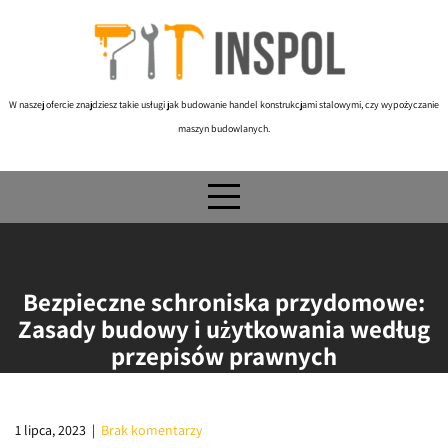
Skip
to
content
W naszej ofercie znajdziesz takie usługi jak budowanie handel konstrukcjami stalowymi, czy wypożyczanie
maszyn budowlanych.
Bezpieczne schroniska przydomowe:
Zasady budowy i użytkowania według
przepisów prawnych
1 lipca, 2023
|
Brak komentarzy