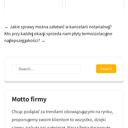
Post
←
Jakie sprawy można załatwić w kancelarii notarialnej?
Kto przy każdej okazji sprzeda nam płyty termoizolacyjne
navigation
najlepszej jakości?
→
Motto firmy
Chcąc podążać za trendami obowiązującymi na rynku,
proponujemy swoim klientom to wszystko, dzięki
czemu zyskują oni najwięcej. Nasza firma dysponuje