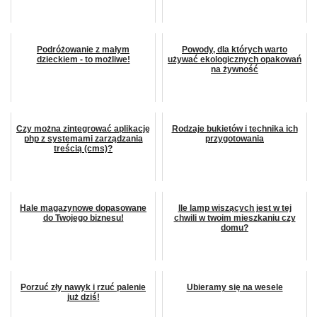
Podróżowanie z małym
Powody, dla których warto
dzieckiem - to możliwe!
używać ekologicznych opakowań
na żywność
Czy można zintegrować aplikację
Rodzaje bukietów i technika ich
php z systemami zarządzania
przygotowania
treścią (cms)?
Hale magazynowe dopasowane
Ile lamp wiszących jest w tej
do Twojego biznesu!
chwili w twoim mieszkaniu czy
domu?
Porzuć zły nawyk i rzuć palenie
Ubieramy się na wesele
już dziś!