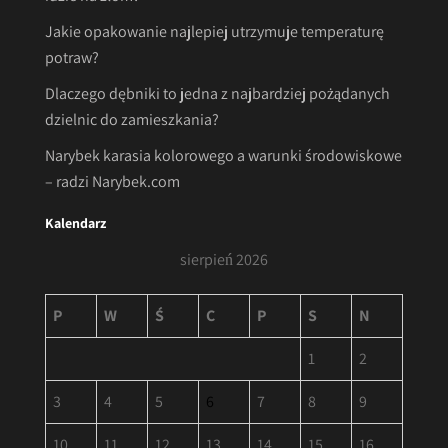
Jakie opakowanie najlepiej utrzymuje temperaturę
potraw?
Dlaczego dębniki to jedna z najbardziej pożądanych
dzielnic do zamieszkania?
Narybek karasia kolorowego a warunki środowiskowe
– radzi Narybek.com
Kalendarz
sierpień 2026
P
W
Ś
C
P
S
N
1
2
3
4
5
6
7
8
9
10
11
12
13
14
15
16