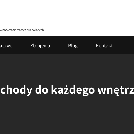
zy wypożyczanie maszyn budowlanych.
talowe
Zbrojenia
Blog
Kontakt
chody do każdego wnętr