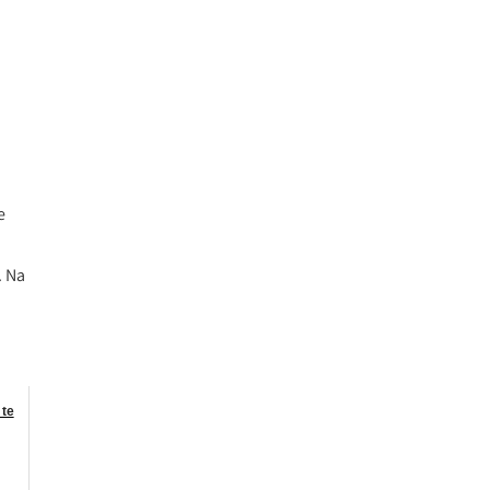
e
. Na
 te