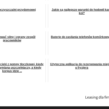
oczyszczalni przydomowej
Jakie są najlepsze warunki do hodowli ka
koi?
ować silny i zgrany zespół
Baterie do zasilania telefonów komórkow
pracowników
ycieki z pompy tłoczkowej. kiedy
Użyteczna aplikacja do rezerwowania mie
ymiana uszczelniaczy, a kiedy
u fryzjera
korpus idzie ...
Leasing dla fi