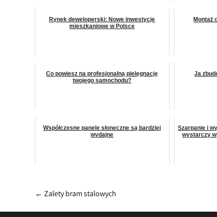
Rynek deweloperski: Nowe inwestycje
Montaż 
mieszkaniowe w Polsce
Co powiesz na profesjonalną pielęgnację
Ja zbud
twojego samochodu?
Współczesne panele słoneczne są bardziej
Szarpanie i w
wydajne
wystarczy w
Post
←
Zalety bram stalowych
navigation