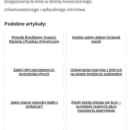
biogazownię to krok w stronę nowoczesnego,
zrównoważonego i opłacalnego rolnictwa.
Podobne artykuły:
Pomnik Rzeźbiony: Kunszt,
Istotne zalety dobrej strategii
Historia i Przekaz Artystyczny
marki
Zalety płyt warstwowych,
Usługi weterynaryjne z których
termoizolacyjnych
na pewno będziecie zadowoleni
Jakie znacie sposoby walki z
Kiedy każda minuta się liczy –
otyłością?
przykłady realnych akcji
transportu awaryjnego