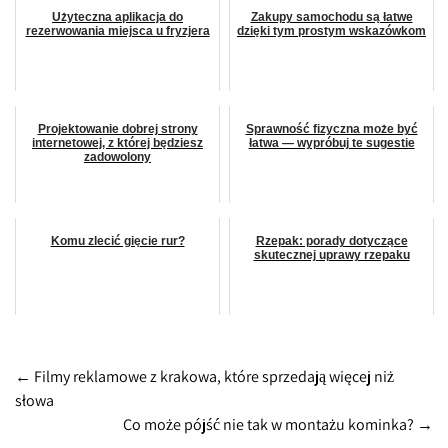
Użyteczna aplikacja do
Zakupy samochodu są łatwe
rezerwowania miejsca u fryzjera
dzięki tym prostym wskazówkom
Projektowanie dobrej strony
Sprawność fizyczna może być
internetowej, z której będziesz
łatwa — wypróbuj te sugestie
zadowolony
Komu zlecić gięcie rur?
Rzepak: porady dotyczące
skutecznej uprawy rzepaku
Post
←
Filmy reklamowe z krakowa, które sprzedają więcej niż
słowa
navigation
Co może pójść nie tak w montażu kominka?
→