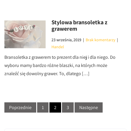
Stylowa bransoletka z
grawerem
23 września, 2019
|
Brak komentarzy
|
Handel
Bransoletka z grawerem to prezent dla niej i dla niego. Do
wyboru mamy bardzo różne blaszki, na których może
znaleźć się dowolny grawer. To, dlatego […]
Stronicowanie
Poprzednie
1
2
3
Następne
wpisów