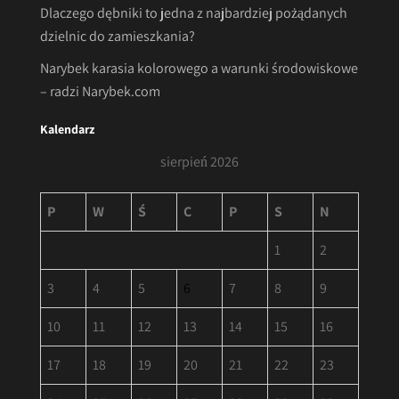
Dlaczego dębniki to jedna z najbardziej pożądanych
dzielnic do zamieszkania?
Narybek karasia kolorowego a warunki środowiskowe
– radzi Narybek.com
Kalendarz
sierpień 2026
P
W
Ś
C
P
S
N
1
2
3
4
5
6
7
8
9
10
11
12
13
14
15
16
17
18
19
20
21
22
23