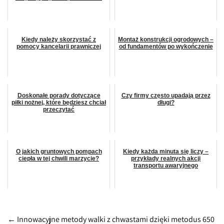
Kiedy należy skorzystać z
Montaż konstrukcji ogrodowych –
pomocy kancelarii prawniczej
od fundamentów po wykończenie
Doskonałe porady dotyczące
Czy firmy często upadają przez
piłki nożnej, które będziesz chciał
długi?
przeczytać
O jakich gruntowych pompach
Kiedy każda minuta się liczy –
ciepła w tej chwili marzycie?
przykłady realnych akcji
transportu awaryjnego
Post
←
Innowacyjne metody walki z chwastami dzięki metodus 650