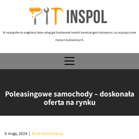
Skip
to
content
W naszej ofercie znajdziesz takie usługi jak budowanie handel konstrukcjami stalowymi, czy wypożyczanie
maszyn budowlanych.
Poleasingowe samochody – doskonała
oferta na rynku
6 maja, 2024
|
Brak komentarzy