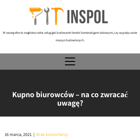
Skip
to
content
W naszej ofercie znajdziesz takie usługi jak budowanie handel konstrukcjami stalowymi, czy wypożyczanie
maszyn budowlanych.
Kupno biurowców – na co zwracać
uwagę?
16 marca, 2021
|
Brak komentarzy