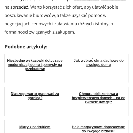
na sprzedaż
. Warto korzystać z ich ofert, aby ułatwić sobie
poszukiwanie biurowców, a także uzyskać pomoc w
negocjacjach cenowych i załatwianiu różnych istotnych
formalności związanych z zakupem.
Podobne artykuły:
Niezbędne wskazówki dotyczące
Jak wybrać okna dachowe do
modernizacji domu i pomysły na
swojego domu
przebudowę
Dlaczego warto pracować za
Chmura obliczeniowa a
granicą?
bezpieczeństwo danych – na co
zwrócić uwagę?
Miary z nadrukiem
Hale magazynowe dopasowane
do Twojego biznesu!