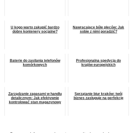
U kogo warto zakupić bardzo
Nawracające bóle pleców: Jak
dobre kontenery socjalne?
sobie z nimi poradzić?
Baterie do zasilania telefonów
Profesjonalna spedycja do
komórkowych
krajów europejskich
Zarządzanie zapasami w handlu
Sprzątanie biur kraków: twój
detalicznym: Jak efektywnie
biznes zasługuje na perfekcję
kontrolować stan magazynowy