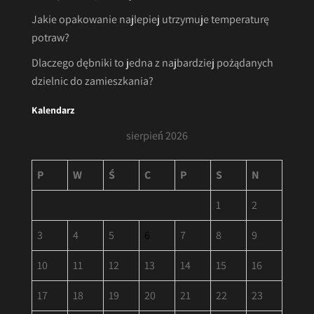
Jakie opakowanie najlepiej utrzymuje temperaturę
potraw?
Dlaczego dębniki to jedna z najbardziej pożądanych
dzielnic do zamieszkania?
Kalendarz
sierpień 2026
P
W
Ś
C
P
S
N
1
2
3
4
5
6
7
8
9
10
11
12
13
14
15
16
17
18
19
20
21
22
23