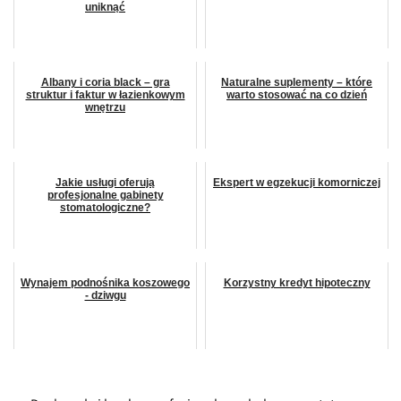
uniknąć
Albany i coria black – gra
Naturalne suplementy – które
struktur i faktur w łazienkowym
warto stosować na co dzień
wnętrzu
Jakie usługi oferują
Ekspert w egzekucji komorniczej
profesjonalne gabinety
stomatologiczne?
Wynajem podnośnika koszowego
Korzystny kredyt hipoteczny
- dziwgu