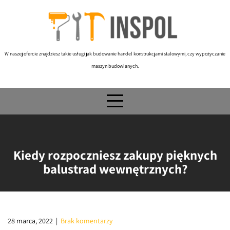
Skip
to
content
W naszej ofercie znajdziesz takie usługi jak budowanie handel konstrukcjami stalowymi, czy wypożyczanie
maszyn budowlanych.
Kiedy rozpoczniesz zakupy pięknych
balustrad wewnętrznych?
28 marca, 2022
|
Brak komentarzy