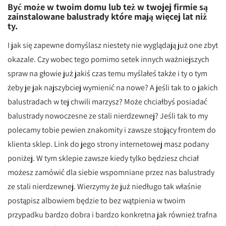
Być może w twoim domu lub też w twojej firmie są
zainstalowane balustrady które mają więcej lat niż
ty.
I jak się zapewne domyślasz niestety nie wyglądają już one zbyt
okazale. Czy wobec tego pomimo setek innych ważniejszych
spraw na głowie już jakiś czas temu myślałeś także i ty o tym
żeby je jak najszybciej wymienić na nowe? A jeśli tak to o jakich
balustradach w tej chwili marzysz? Może chciałbyś posiadać
balustrady nowoczesne ze stali nierdzewnej? Jeśli tak to my
polecamy tobie pewien znakomity i zawsze stojący frontem do
klienta sklep. Link do jego strony internetowej masz podany
poniżej. W tym sklepie zawsze kiedy tylko będziesz chciał
możesz zamówić dla siebie wspomniane przez nas balustrady
ze stali nierdzewnej. Wierzymy że już niedługo tak właśnie
postąpisz albowiem będzie to bez wątpienia w twoim
przypadku bardzo dobra i bardzo konkretna jak również trafna