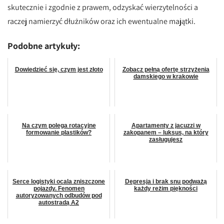
skutecznie i zgodnie z prawem, odzyskać wierzytelności a
raczej namierzyć dłużników oraz ich ewentualne majątki.
Podobne artykuły:
Dowiedzieć się, czym jest złoto
Zobacz pełną ofertę strzyżenia
damskiego w krakowie
Na czym polega rotacyjne
Apartamenty z jacuzzi w
formowanie plastików?
zakopanem – luksus, na który
zasługujesz
Serce logistyki ocala zniszczone
Depresja i brak snu podważą
pojazdy. Fenomen
każdy reżim piękności
autoryzowanych odbudów pod
autostradą A2