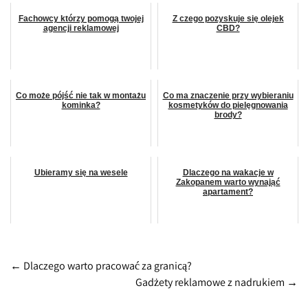
Fachowcy którzy pomogą twojej
Z czego pozyskuje się olejek
agencji reklamowej
CBD?
Co może pójść nie tak w montażu
Co ma znaczenie przy wybieraniu
kominka?
kosmetyków do pielęgnowania
brody?
Ubieramy się na wesele
Dlaczego na wakacje w
Zakopanem warto wynająć
apartament?
Post
←
Dlaczego warto pracować za granicą?
Gadżety reklamowe z nadrukiem
→
navigation