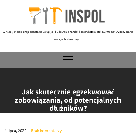
Skip
to
content
W naszej ofercie znajdziesz takie usługi jak budowanie handel konstrukcjami stalowymi, czy wypożyczanie
maszyn budowlanych.
Jak skutecznie egzekwować
zobowiązania, od potencjalnych
dłużników?
4 lipca, 2022
|
Brak komentarzy