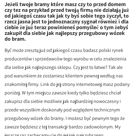
Jeżeli twoje bramy które masz czy to przed domem
czy tez na przykład przed twoją firmą nie działają już
od jakiegoś czasu tak jak ty byś sobie tego życzył, to
rzecz jasna jest to jednoznaczny sygnał również i dla
ciebie że już teraz powinieneś pomyśleć o tym żebyś
zakupił dla siebie jak najlepszy przegubowy wózek
do bram.
Być może zresztą już od jakiegoś czasu badasz polski rynek
producentów i sprzedawców tego wyrobu w celu znalezienia
dla siebie jak najlepszego sklepu. Czy jest to łatwe? Tak ale
pod warunkiem że zostaniesz klientem pewnej według nas
znakomitej firmy. Link do jej strony internetowej masz podany
poniżej. W tym miejscu zawsze kiedy tylko będziesz chciał
zakupisz dla siebie możliwie jak najbardziej nowoczesny i
przede wszystkim doskonały pod względem technicznym
przegubowy wózek do bramy. I możesz być pewnym tego że
zawsze będziesz z tej transakcji bardzo zadowolonym. My
jeszcze raz zachęcamy cię do jej jak najszybszego