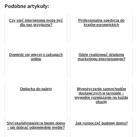
Podobne artykuły:
Czy sieć internetowa może być
Profesjonalna spedycja do
dla nas przyjazna?
krajów europejskich
Dowiedz się więcej o zakupach
Gdzie realizować działania
online
marketingu internetowego?
Owijarka do palety
Wypożyczenie samochodów
dostawczych w tarnowie –
wygodne rozwiązanie na każdą
okazję
Styl skandynawski w twoim domu
Jak rozpocząć budowę domu?
– jak dobrać odpowiednie meble?