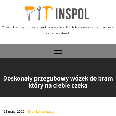
Skip
to
content
W naszej ofercie znajdziesz takie usługi jak budowanie handel konstrukcjami stalowymi, czy wypożyczanie
maszyn budowlanych.
Doskonały przegubowy wózek do bram
który na ciebie czeka
13 maja, 2022
|
Brak komentarzy