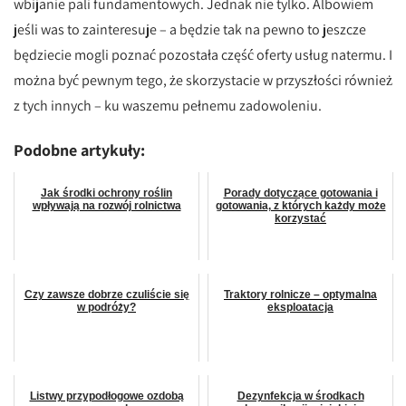
wbijanie pali fundamentowych. Jednak nie tylko. Albowiem
jeśli was to zainteresuje – a będzie tak na pewno to jeszcze
będziecie mogli poznać pozostała część oferty usług natermu. I
można być pewnym tego, że skorzystacie w przyszłości również
z tych innych – ku waszemu pełnemu zadowoleniu.
Podobne artykuły:
Jak środki ochrony roślin
Porady dotyczące gotowania i
wpływają na rozwój rolnictwa
gotowania, z których każdy może
korzystać
Czy zawsze dobrze czuliście się
Traktory rolnicze – optymalna
w podróży?
eksploatacja
Listwy przypodłogowe ozdobą
Dezynfekcja w środkach