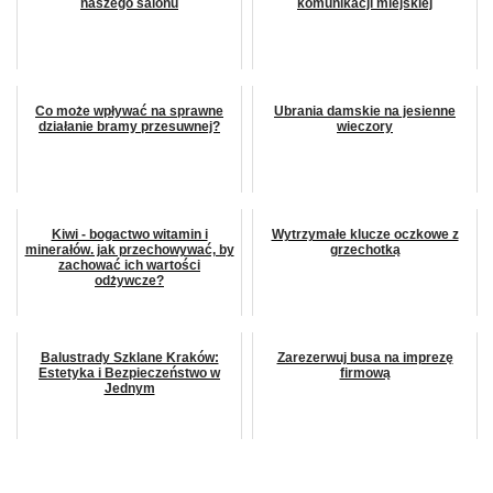
naszego salonu
komunikacji miejskiej
Co może wpływać na sprawne
Ubrania damskie na jesienne
działanie bramy przesuwnej?
wieczory
Kiwi - bogactwo witamin i
Wytrzymałe klucze oczkowe z
minerałów. jak przechowywać, by
grzechotką
zachować ich wartości
odżywcze?
Balustrady Szklane Kraków:
Zarezerwuj busa na imprezę
Estetyka i Bezpieczeństwo w
firmową
Jednym