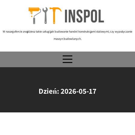
Skip
to
content
W naszej ofercie znajdziesz takie usługi jak budowanie handel konstrukcjami stalowymi, czy wypożyczanie
maszyn budowlanych.
Dzień:
2026-05-17