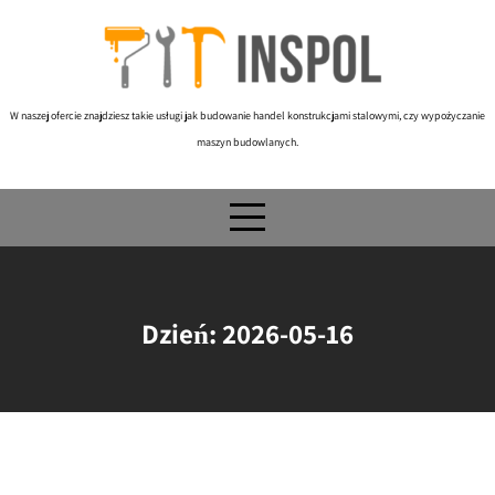
Skip
to
content
W naszej ofercie znajdziesz takie usługi jak budowanie handel konstrukcjami stalowymi, czy wypożyczanie
maszyn budowlanych.
Dzień:
2026-05-16