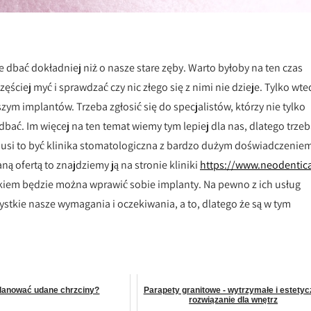
 dbać dokładniej niż o nasze stare zęby. Warto byłoby na ten czas
ęściej myć i sprawdzać czy nic złego się z nimi nie dzieje. Tylko wte
m implantów. Trzeba zgłosić się do specjalistów, którzy nie tylko
bać. Im więcej na ten temat wiemy tym lepiej dla nas, dlatego trze
 Musi to być klinika stomatologiczna z bardzo dużym doświadczenie
 ofertą to znajdziemy ją na stronie kliniki
https://www.neodentica
okiem będzie można wprawić sobie implanty. Na pewno z ich usług
stkie nasze wymagania i oczekiwania, a to, dlatego że są w tym
lanować udane chrzciny?
Parapety granitowe - wytrzymałe i estetyc
rozwiązanie dla wnętrz