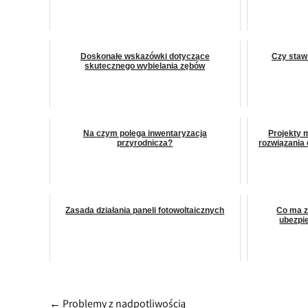
Doskonałe wskazówki dotyczące
Czy staw
skutecznego wybielania zębów
Na czym polega inwentaryzacja
Projekty 
przyrodnicza?
rozwiązania
Zasada działania paneli fotowoltaicznych
Co ma z
ubezpi
Post
←
Problemy z nadpotliwością