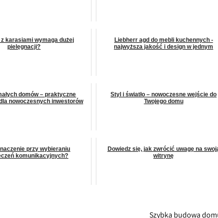
 z karasiami wymaga dużej
Liebherr agd do mebli kuchennych -
pielęgnacji?
najwyższa jakość i design w jednym
małych domów – praktyczne
Styl i światło – nowoczesne wejście do
 dla nowoczesnych inwestorów
Twojego domu
naczenie przy wybieraniu
Dowiedz się, jak zwrócić uwagę na swoj
eczeń komunikacyjnych?
witrynę
Szybka budowa do