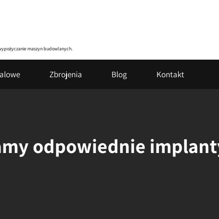
zy wypożyczanie maszyn budowlanych.
talowe
Zbrojenia
Blog
Kontakt
amy odpowiednie implant