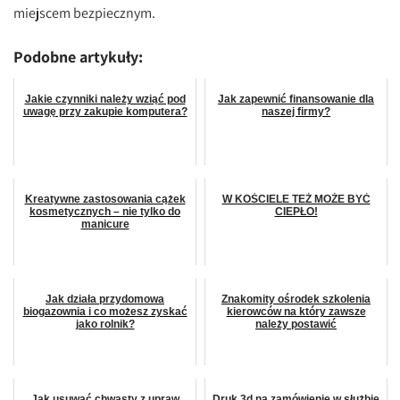
miejscem bezpiecznym.
Podobne artykuły:
Jakie czynniki należy wziąć pod
Jak zapewnić finansowanie dla
uwagę przy zakupie komputera?
naszej firmy?
Kreatywne zastosowania cążek
W KOŚCIELE TEŻ MOŻE BYĆ
kosmetycznych – nie tylko do
CIEPŁO!
manicure
Jak działa przydomowa
Znakomity ośrodek szkolenia
biogazownia i co możesz zyskać
kierowców na który zawsze
jako rolnik?
należy postawić
Jak usuwać chwasty z upraw
Druk 3d na zamówienie w służbie