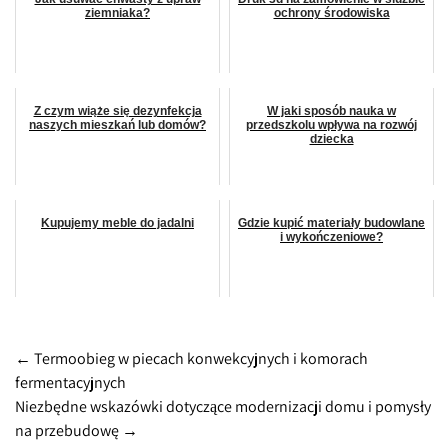
ziemniaka?
ochrony środowiska
Z czym wiąże się dezynfekcja
W jaki sposób nauka w
naszych mieszkań lub domów?
przedszkolu wpływa na rozwój
dziecka
Kupujemy meble do jadalni
Gdzie kupić materiały budowlane
i wykończeniowe?
Post
←
Termoobieg w piecach konwekcyjnych i komorach
fermentacyjnych
navigation
Niezbędne wskazówki dotyczące modernizacji domu i pomysły
na przebudowę
→