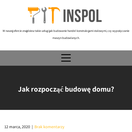
Skip
to
content
W naszej ofercie znajdziesz takie usługi jak budowanie handel konstrukcjami stalowymi, czy wypożyczanie
maszyn budowlanych.
Jak rozpocząć budowę domu?
12 marca, 2020
|
Brak komentarzy