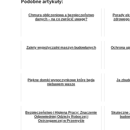
Podobne artykuły:
Chmura obliczeniowa a bezpieczeństwo
Porady ek
danych – na co zwrócić uwagę?
zdrowego 
Zalety wypożyczalni maszyn budowlanych
Ochrona up
Piękne domki wypoczynkowe które będą
Ja zbud
niebawem wasze
Bezpieczeństwo i Higiena Pracy: Znaczenie
Skuteczne 
Odpowiedniej Odzieży Roboczej i
budow
Ostrzegawczej w Przemyśle