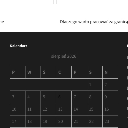
ne
Dlaczego warto pracować za granic
Kalendarz
sierpień 2026
P
W
Ś
C
P
S
N
1
2
3
4
5
6
7
8
9
10
11
12
13
14
15
16
17
18
19
20
21
22
23