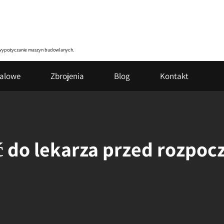
zy wypożyczanie maszyn budowlanych.
talowe
Zbrojenia
Blog
Kontakt
ć do lekarza przed rozpo