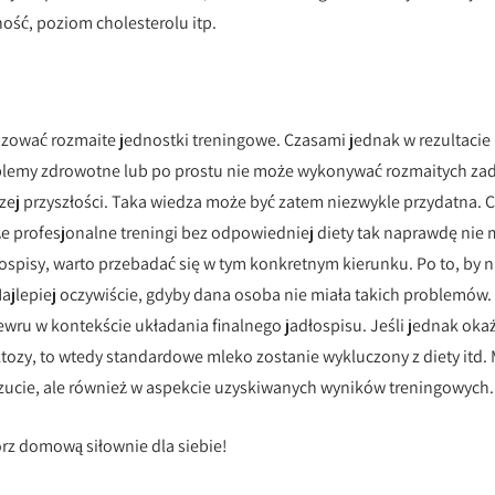
ność, poziom cholesterolu itp.
izować rozmaite jednostki treningowe. Czasami jednak w rezultacie
oblemy zdrowotne lub po prostu nie może wykonywać rozmaitych za
ższej przyszłości. Taka wiedza może być zatem niezwykle przydatna. 
że profesjonalne treningi bez odpowiedniej diety tak naprawdę nie 
spisy, warto przebadać się w tym konkretnym kierunku. Po to, by 
ajlepiej oczywiście, gdyby dana osoba nie miała takich problemów.
wru w kontekście układania finalnego jadłospisu. Jeśli jednak oka
aktozy, to wtedy standardowe mleko zostanie wykluczony z diety itd.
zucie, ale również w aspekcie uzyskiwanych wyników treningowych.
órz domową siłownie dla siebie!