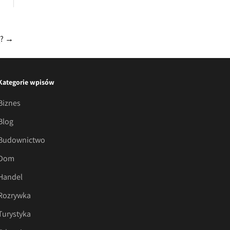
ą?
→
Kategorie wpisów
Biznes
Blog
Budownictwo
Dom
Handel
Rozrywka
Turystyka