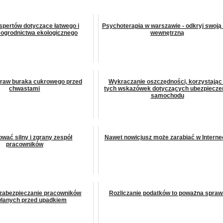
spertów dotyczące łatwego i
Psychoterapia w warszawie - odkryj swoją 
ogrodnictwa ekologicznego
wewnętrzną
raw buraka cukrowego przed
Wykraczanie oszczędności, korzystając
chwastami
tych wskazówek dotyczących ubezpiecze
samochodu
ować silny i zgrany zespół
Nawet nowicjusz może zarabiać w Interne
pracowników
zabezpieczanie pracowników
Rozliczanie podatków to poważna spraw
lanych przed upadkiem