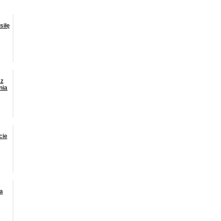
siłę
 z
nia
cie
a