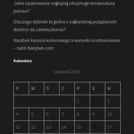
Jakie opakowanie najlepiej utrzymuje temperaturę
potraw?
Dlaczego dębniki to jedna z najbardziej pożądanych
dzielnic do zamieszkania?
Narybek karasia kolorowego a warunki środowiskowe
– radzi Narybek.com
Kalendarz
sierpień 2025
P
W
Ś
C
P
S
N
1
2
3
4
5
6
7
8
9
10
11
12
13
14
15
16
17