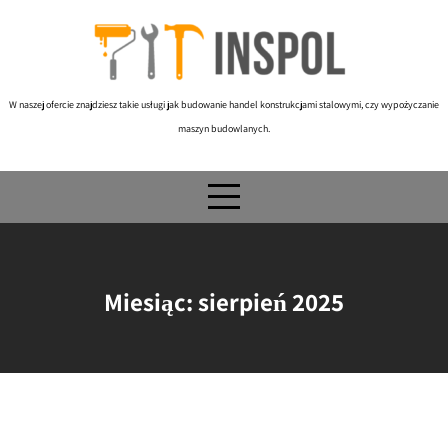
Skip
to
content
W naszej ofercie znajdziesz takie usługi jak budowanie handel konstrukcjami stalowymi, czy wypożyczanie
maszyn budowlanych.
Miesiąc:
sierpień 2025